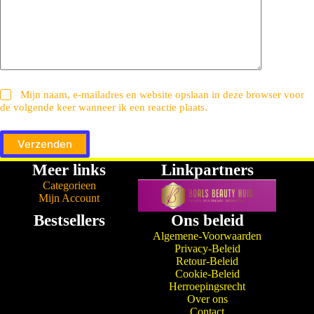
Mijn naam, e-mailadres en website opslaan in deze browser voor
de volgende keer wanneer ik een reactie plaats.
Verzenden
Meer links
Linkpartners
Categorieen
Mijn Account
Bestsellers
Ons beleid
Algemene-Voorwaarden
Privacy-Beleid
Retour-Beleid
Cookie-Beleid
Herroepingsrecht
Over ons
Contact