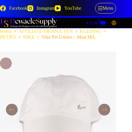
Skip
to
Facebook
Instagram
YouTube
Menu
content
€
0,00
Shopping
cart
Home
AFFILIATE-PRODUCTEN
KLEDING
PETJES
NIKE
Nike Pet Unisex – Maat M/L