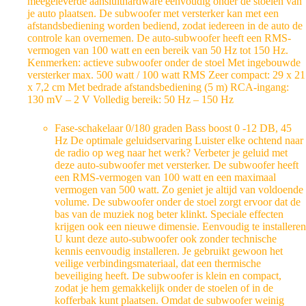
meegeleverde aansluithardware eenvoudig onder de stoelen van
je auto plaatsen. De subwoofer met versterker kan met een
afstandsbediening worden bediend, zodat iedereen in de auto de
controle kan overnemen. De auto-subwoofer heeft een RMS-
vermogen van 100 watt en een bereik van 50 Hz tot 150 Hz.
Kenmerken: actieve subwoofer onder de stoel Met ingebouwde
versterker max. 500 watt / 100 watt RMS Zeer compact: 29 x 21
x 7,2 cm Met bedrade afstandsbediening (5 m) RCA-ingang:
130 mV – 2 V Volledig bereik: 50 Hz – 150 Hz
Fase-schakelaar 0/180 graden Bass boost 0 -12 DB, 45
Hz De optimale geluidservaring Luister elke ochtend naar
de radio op weg naar het werk? Verbeter je geluid met
deze auto-subwoofer met versterker. De subwoofer heeft
een RMS-vermogen van 100 watt en een maximaal
vermogen van 500 watt. Zo geniet je altijd van voldoende
volume. De subwoofer onder de stoel zorgt ervoor dat de
bas van de muziek nog beter klinkt. Speciale effecten
krijgen ook een nieuwe dimensie. Eenvoudig te installeren
U kunt deze auto-subwoofer ook zonder technische
kennis eenvoudig installeren. Je gebruikt gewoon het
veilige verbindingsmateriaal, dat een thermische
beveiliging heeft. De subwoofer is klein en compact,
zodat je hem gemakkelijk onder de stoelen of in de
kofferbak kunt plaatsen. Omdat de subwoofer weinig