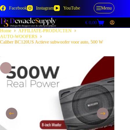
Skip
to
Facebook
Instagram
YouTube
Menu
content
€
0,00
Shopping
cart
Home
AFFILIATE-PRODUCTEN
AUTO-WOOFERS
Caliber BC120US Actieve subwoofer voor auto, 500 W