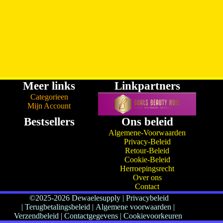
Meer links
Linkpartners
Categorieen
Mijn Account
Bestsellers
Ons beleid
Algemene-Voorwaarden
Privacy-Beleid
Retour-Beleid
Cookie-Beleid
Herroepingsrecht
Over ons
Contact
©2025-2026 Dewaelesupply
|
Privacybeleid
|
Terugbetalingsbeleid
|
Algemene voorwaarden |
Verzendbeleid
|
Contactgegevens
|
Cookievoorkeuren