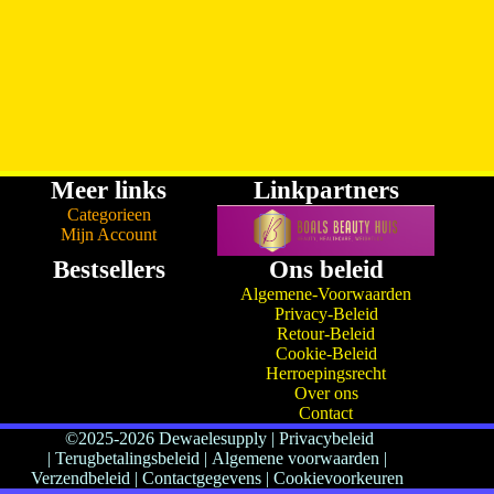
Meer links
Linkpartners
Categorieen
Mijn Account
Bestsellers
Ons beleid
Algemene-Voorwaarden
Privacy-Beleid
Retour-Beleid
Cookie-Beleid
Herroepingsrecht
Over ons
Contact
©2025-2026 Dewaelesupply
|
Privacybeleid
|
Terugbetalingsbeleid
|
Algemene voorwaarden |
Verzendbeleid
|
Contactgegevens
|
Cookievoorkeuren