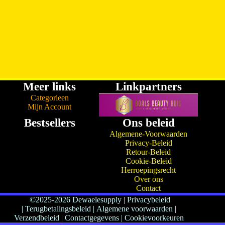
Meer links
Linkpartners
Categorieen
Mijn Account
Bestsellers
Ons beleid
Algemene-Voorwaarden
Privacy-Beleid
Retour-Beleid
Cookie-Beleid
Herroepingsrecht
Over ons
Contact
©2025-2026 Dewaelesupply
|
Privacybeleid
|
Terugbetalingsbeleid
|
Algemene voorwaarden |
Verzendbeleid
|
Contactgegevens
|
Cookievoorkeuren