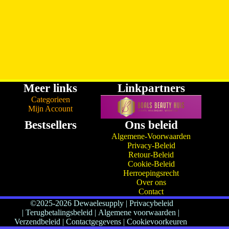
Meer links
Linkpartners
Categorieen
Mijn Account
Bestsellers
Ons beleid
Algemene-Voorwaarden
Privacy-Beleid
Retour-Beleid
Cookie-Beleid
Herroepingsrecht
Over ons
Contact
©2025-2026 Dewaelesupply
|
Privacybeleid
|
Terugbetalingsbeleid
|
Algemene voorwaarden |
Verzendbeleid
|
Contactgegevens
|
Cookievoorkeuren